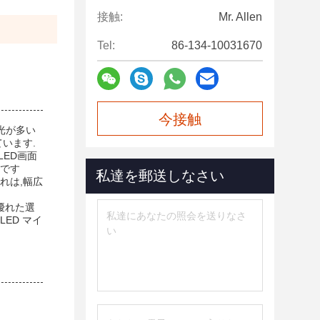
接触:
Mr. Allen
Tel:
86-134-10031670
今接触
光が多い
います.
ED画面
適です
私達を郵送しなさい
れは,幅広
優れた選
ED マイ