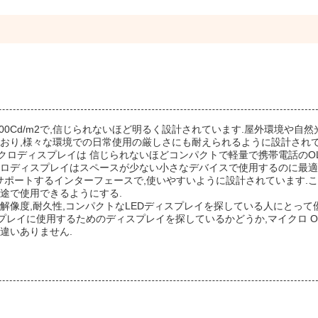
00Cd/m2で,信じられないほど明るく設計されています.屋外環境や自然
おり,様々な環境での日常使用の厳しさにも耐えられるように設計されて
イクロディスプレイは 信じられないほどコンパクトで軽量で携帯電話のOL
イクロディスプレイはスペースが少ない小さなデバイスで使用するのに最
力をサポートするインターフェースで,使いやすいように設計されています.こ
途で使用できるようにする.
高解像度,耐久性,コンパクトなLEDディスプレイを探している人にとって
スプレイに使用するためのディスプレイを探しているかどうか,マイクロ OL
違いありません.
イ