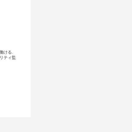
働ける.
ュリティ監