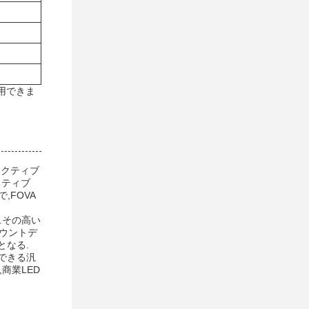
用できま
アクティブ
イティブ
,FOVA
.その高い
マウントデ
となる.
用できる汎
商業LED