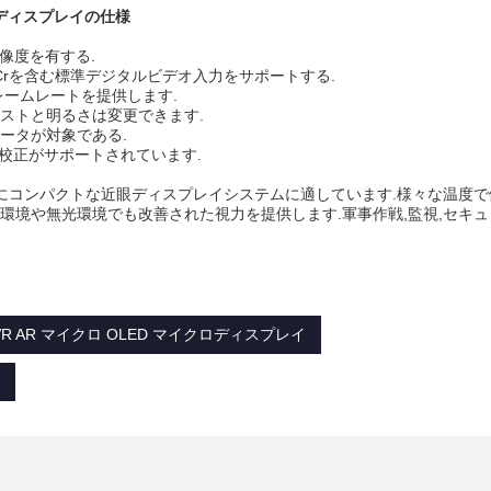
ロディスプレイの仕様
解像度を有する.
CbCrを含む標準デジタルビデオ入力をサポートする.
フレームレートを提供します.
ストと明るさは変更できます.
レータが対象である.
ンマ校正がサポートされています.
特にコンパクトな近眼ディスプレイシステムに適しています.様々な温度で
環境や無光環境でも改善された視力を提供します.軍事作戦,監視,セキ
VR AR マイクロ OLED マイクロディスプレイ