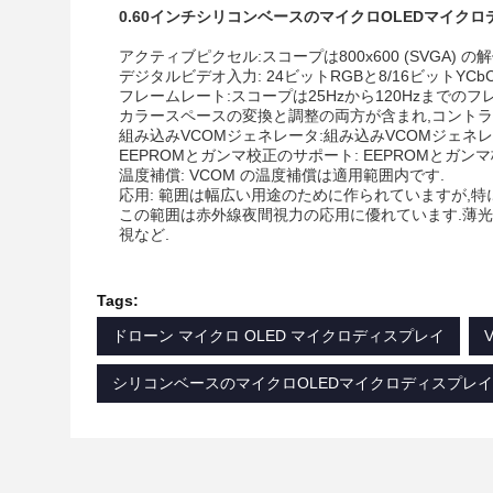
0.60インチシリコンベースのマイクロOLEDマイク
アクティブピクセル:スコープは800x600 (SVGA) の
デジタルビデオ入力: 24ビットRGBと8/16ビットY
フレームレート:スコープは25Hzから120Hzまでの
カラースペースの変換と調整の両方が含まれ,コントラ
組み込みVCOMジェネレータ:組み込みVCOMジェネ
EEPROMとガンマ校正のサポート: EEPROMとガ
温度補償: VCOM の温度補償は適用範囲内です.
応用: 範囲は幅広い用途のために作られていますが,
この範囲は赤外線夜間視力の応用に優れています.薄光
視など.
Tags:
ドローン マイクロ OLED マイクロディスプレイ
シリコンベースのマイクロOLEDマイクロディスプレイ