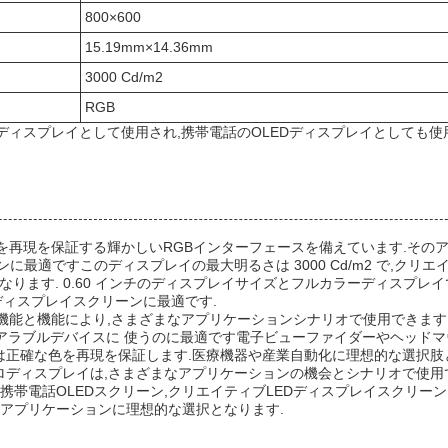
800×600
15.19mm×14.36mm
3000 Cd/m2
RGB
Dディスプレイとして使用され,携帯電話のOLEDディスプレイとしても使
正確な色を再現を保証する輝かしいRGBインターフェースを備えています.その
ーンに最適ですこのディスプレイの最大明るさは 3000 Cd/m2 で,クリエ
ります. 0.60 インチのディスプレイサイズとフルカラーディスプレイで
Dディスプレイスクリーンに最適です.
先進的な機能と機能により,さまざまなアプリケーションシナリオで使用できます
ェアラブルデバイスに 使うのに最適です電子ビューファイダーやヘッド
スは正確な色を再現を保証します.医療機器や産業自動化に理想的な選択肢
D マイクロディスプレイは,さまざまなアプリケーションの機会とシナリオで使
帯電話OLEDスクリーン,クリエイティブLEDディスプレイスクリーン,
アプリケーションに理想的な選択となります.