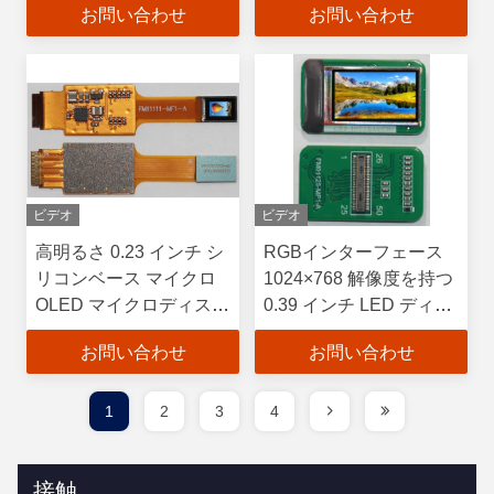
お問い合わせ
お問い合わせ
ラーピクセル配置
電話用RGBインターフ
ェースのアクティブエリ
ア
ビデオ
ビデオ
高明るさ 0.23 インチ シ
RGBインターフェース
リコンベース マイクロ
1024×768 解像度を持つ
OLED マイクロディスプ
0.39 インチ LED ディス
レイ RGB インターフェ
プレイ 1500 Cd/m2 の最
お問い合わせ
お問い合わせ
ースと最大明るさ
大明るさで高解像度表示
30000Cd/m2
1
2
3
4
接触