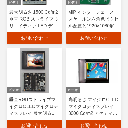
ビデオ
ビデオ
最大明るさ 1500 Cd/m2
MIPIインターフェース
垂直 RGB ストライプ ク
スケールン六角色ピクセ
リエイティブ LED ディ
ル配置と1920×1080解像
スプレイスクリーン
度を持つマイクロOLED
お問い合わせ
お問い合わせ
マイクロディスプレイ
ビデオ
ビデオ
垂直RGBストライプマ
高明るさ マイクロOLED
イクロOLEDマイクロデ
マイクロディスプレイ
ィスプレイ 最大明るさ
3000 Cd/m2 アクティブ
3000Cd/m2およびアク
エリア
お問い合わせ
お問い合わせ
ティブエリア
15.19mm×14.36mm 垂直