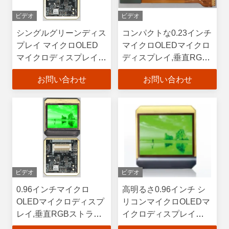
ビデオ
ビデオ
シングルグリーンディス
コンパクトな0.23インチ
プレイ マイクロOLED
マイクロOLEDマイクロ
マイクロディスプレイ
ディスプレイ,垂直RGB
平方色ピクセル配置と
ストライプカラーピクセ
お問い合わせ
お問い合わせ
0.96インチサイズ
ル配置と最大明るさ1万
CD/m2
ビデオ
ビデオ
0.96インチマイクロ
高明るさ0.96インチ シ
OLEDマイクロディスプ
リコンマイクロOLEDマ
レイ,垂直RGBストライ
イクロディスプレイ
プインターフェースとカ
20.1mm×15.15mm 携帯