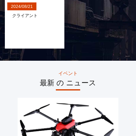
2024/08/21
2FV600-W,二軸温度制御回転台は,高低温のテスト環境,慣性部品,慣性ナビゲーションシステムのテストに使用されます. 最大負荷重量60kg
クライアント
2FV700-W,二軸温度制御回転台は,高低温のテスト環境,慣性部品,慣性ナビゲーションシステムのテストに使用されます.最大負荷重量70kg
3FV300 3軸のターンテーブルは,ジロスコップ,慣性測定装置,加速計をテストするために使用され,環境テストをシミュレートします.
3FV400 3軸回転台は,ジロスコップ,慣性測定装置,加速計,垂直3軸速率位置回転台回転テーブル溶接位置計40kgをテストするために使用されます.
1FV300 単軸回転台は,回転回転鏡の位置,速度,振動試験,検出および慣性測定に使用される.
1FV500 単軸回転台は,位置,速度,スイングテストおよび速度回転鏡およびそれらの慣性測定の検査に使用される高精度単軸速率試験装置です.
イベント
最新 の ニュース