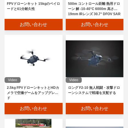
FPVドローンキット 15kgのペイロ
500m コントロール距離 熱用ドロ
ードと61分耐久性
ーン 解 -10-40°C 6000m 高さ
19mm IRレンズ 30.7° DFOV SAR
ミッションに必要な 5m-∞ 焦点
お問い合わせ
お問い合わせ
Video
Video
2.5kg FPVドローンキットとHDカ
ロング F2-10 無人戦闘・攻撃ドロ
メラで空撮ゲームをアップグレー
ーンシステムで戦場を支配する
ド
お問い合わせ
お問い合わせ