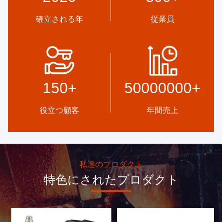
確立される年
従業員
高品質
開発
信頼証券 信用チェック RoSH
専門的な設計チームと 先進的
サプライヤーの能力評価 企業
な機械のワークショップ 必要
150
+
50000000
+
には厳格な品質管理システム
な製品を開発するために協力
と 専門的なテストラボがあり
することができます.
ます
役立つ顧客
年間売上
私達のプロダクト
特色にされたプロダクト