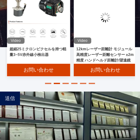
Video
Video
12kmレーザー距離計 モジュール
タイプII 超格子赤外線検出器 中波
高精度レーザー距離センサー ±2m
狭帯冷却
精度 ハンドヘルド距離計/望遠鏡
お問い合わせ
お問い合わせ
送信