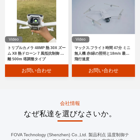
Video
Video
トリプルカメラ 48MP 熱 30X ズー
マックス.フライト時間 47分 ミニ
ム X8 熱ドローン 7 風抵抗制御 距
無人機 赤/緑の照明と18m/s 最大
離 500m 塔調整タイプ
飛行速度
お問い合わせ
お問い合わせ
会社情報
なぜ私達を選びなさいか。
FOVA Technology (Shenzhen) Co.,Ltd. 製品利点 温度制御テ