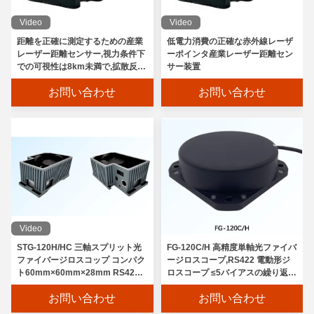
Video
Video
距離を正確に測定するための産業
低電力消費の正確な赤外線レーザ
レーザー距離センサー,視力条件下
ーポインタ産業レーザー距離セン
での可視性は8km未満で,拡散反射
サー装置
は0以下である.3湿度 ≤80%
お問い合わせ
お問い合わせ
3FV300 3軸のターンテーブルは,ジロスコップ,慣性測定装置,加速計をテストするために使用され,環境テストをシミュレートします.
Video
3FV400 3軸回転台は,ジロスコップ,慣性測定装置,加速計,垂直3軸速率位置回転台回転テーブル溶接位置計40kgをテストするために使用されます.
STG-120H/HC 三軸スプリット光
FG-120C/H 高精度単軸光ファイバ
ファイバージロスコップ コンパク
ージロスコープ,RS422 電動形ジ
1FV300 単軸回転台は,回転回転鏡の位置,速度,振動試験,検出および慣性測定に使用される.
ト60mm×60mm×28mm RS422
ロスコープ ≤5バイアスの繰り返し
電動形式
≤0.0015/0.001
1FV500 単軸回転台は,位置,速度,スイングテストおよび速度回転鏡およびそれらの慣性測定の検査に使用される高精度単軸速率試験装置です.
お問い合わせ
お問い合わせ