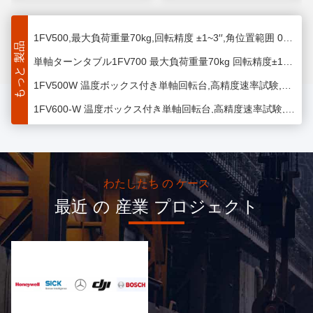
1FV300 単軸回転台は,位置,速度,スイングテストおよび速度回転鏡およびそれらの慣性測定の検査に使用される高精度単軸速率試験装置です.
1FV500,最大負荷重量70kg,回転精度 ±1~3′′,角位置範囲 0~±360,30kg 50kg 垂直 1軸 ロボット 溶接回盤
もっと 製品
単軸ターンタブル1FV700 最大負荷重量70kg 回転精度±1~3′′ 角位置範囲0~±360 角解像度00001解像度は0です0001ミサイル誘導試験用ターンテーブル
1FV500W 温度ボックス付き単軸回転台,高精度速率試験,高低温で慣性ナビゲーション装置と慣性ナビゲーションシステムの試験に使用される.
1FV600-W 温度ボックス付き単軸回転台,高精度速率試験,高低温で慣性ナビゲーション装置および慣性ナビゲーションシステムの試験に使用される.
温度箱1FV700-Wの単軸回転台,高精度速率試験は,高低温で慣性ナビゲーション装置と慣性ナビゲーションシステムの試験に使用されます.
2FV300 双軸のターンテーブルは,空間内の2つの回転方向で運動シミュレーション,サーボ,角振動,シミュレーション動力運動テストを行うことができます.角速範囲 0.001〜10000 °/s
2FV400;2 双軸ターンテーブル 50kg 容量,この双軸ターンテーブルは,空間内の2つの回転方向で運動シミュレーション,サーボ,角振動,およびシミュレーションされた動的運動テストを実行することができます.
わたしたち の ケース
2FV700Table 二軸回転台 360度回転範囲,二軸回転台は,動きシミュレーション,サーボ,角振動を実行することができます,2つの回転方向でシミュレーションされた動的運動試験
最近 の 産業 プロジェクト
双軸回転台は,2つの回転方向で運動シミュレーション,サーボ,角振動,シミュレーション動力運動テストを行うことができる.溶接定位器 100lb 60kg 容量回転定位器
2 FV 700,2軸のターンテーブルは,ジロスコップをテストするために角位置,角速度と角加速運動の興奮を提供することができます,70kg容量チューブ溶接定位器
2FV300-W,二軸温度制御回転台は,高低温のテスト環境,慣性部品,慣性ナビゲーションシステムのテストに使用されます.角解像度は0.0001
2FV400-W,二軸温度制御回転台は,高低温のテスト環境,慣性部品,慣性ナビゲーションシステムのテストに使用されます.角位置範囲 0-360
2FV500-W,二軸温度制御回転台は,高低温のテスト環境,慣性部品,慣性ナビゲーションシステムのテストに使用されます.最大負荷重量50kg