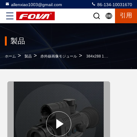
allenxiao1003@gmail.com
86-134-10031670
引用
製品
>
>
>
ホーム
製品
赤外線画像モジュール
384x288 12um バナジウム酸化物 冷めないセンサー 双重用途 可取モジュール式熱検出器