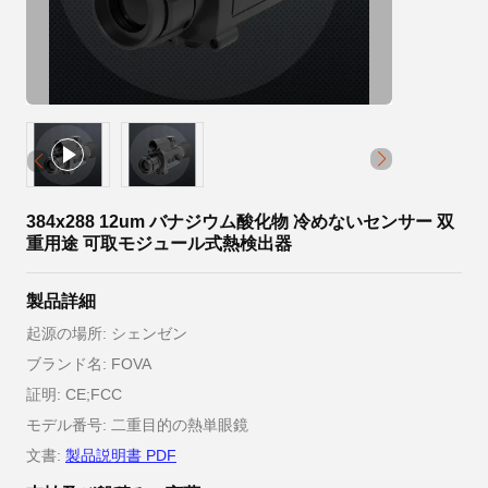
384x288 12um バナジウム酸化物 冷めないセンサー 双
重用途 可取モジュール式熱検出器
製品詳細
起源の場所: シェンゼン
ブランド名: FOVA
証明: CE;FCC
モデル番号: 二重目的の熱単眼鏡
文書:
製品説明書 PDF