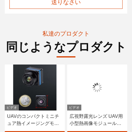
送りなさい
私達のプロダクト
同じようなプロダクト
ビデオ
ビデオ
UAVのコンパクトミニチ
広視野露光レンズ UAV用
ュア熱イメージングモジ
小型熱画像モジュール
ュール 温度範囲 -40oC-
U02 標準GJB 電力消費