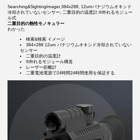
Searching&SightingImager,384x288, 12umバナジウムオキシド
冷却されていないセンサー; 二重目的の温度計;®外れるモジュー
ル式
二重目的の熱性モノキュラー
わかった
検索&検索 イメージ
384×288 12um バナジウムオキシド冷却されていない
センサー
二重目的の温度計
®外れるモジュール構造
レーザー距離計
二重電池電源で24時間24時間使用を保証する.