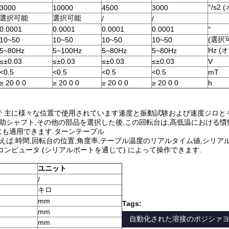
°/s2
3000
10000
4500
3000
選択可能
選択可能
/
/
0.0001
0.0001
0.0001
0.0001
°
(選択
10~50
10~50
10~50
10~50
Hz (
5~80Hz
5~100Hz
5~80Hz
5~80Hz
≤±0.03
≤±0.03
≤±0.03
≤±0.03
V
<0.5
<0.5
<0.5
<0.5
mT
≥ 20 0 0
≥ 20 0 0
≥ 20 0 0
≥ 20 0 0
h
 主に様々な位置で使用されています速度と振動試験および速度ジロと
助シャフト,その他の部品を選択した後,この回転台は,高低温における
も適用できます.ターンテーブル
えば:時間,回転台の位置,角度率,テーブル温度のリアルタイム値,シリア
ンピュータ (シリアルポートを通じて) によって操作できます.
ユニット
/
キロ
mm
Tags:
mm
自動化された溶接のポジシァ
mm