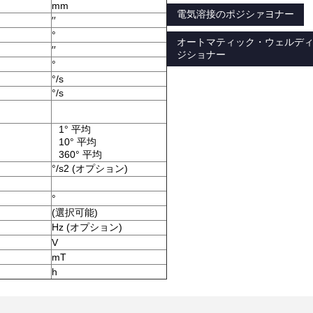
mm
電気溶接のポジシァヨナー
′′
°
オートマティック・ウェルデ
′′
ジショナー
°
°/s
°/s
1° 平均
10° 平均
360° 平均
°/s2 (オプション)
°
(選択可能)
Hz (オプション)
V
mT
h