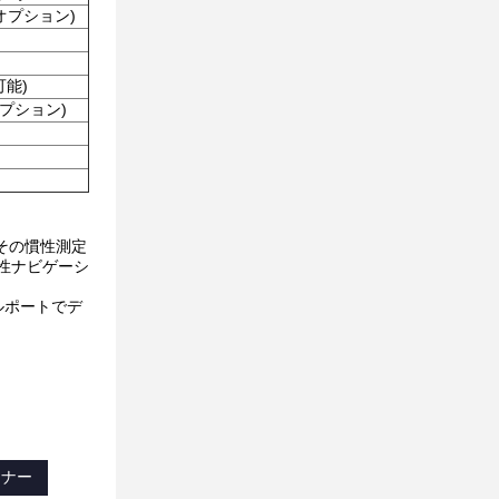
 (オプション)
可能)
オプション)
その慣性測定
慣性ナビゲーシ
ルポートでデ
ヨナー