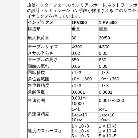
通信インターフェースは,シリアルポート,ネットワークポー
の設計・シミュレーション手段が採用される.このシステム
イナミクスを持っています.
インデックス
1FV300
1 FV 500
構造形
垂直
垂直
最大負荷量
30
30/50
テーブルサイズ
Φ300
Φ500
メサの平らさ
0.02
0.03
テーブルの高さ
350
650
顔面の流れ
0.05
0.05
回転精度
±1~3
±1~3
角位置範囲
±0〜 ±360
±0〜 ±360
角位置精度
±1~3
±1~3
角解像度
0.0001
0.0001
0.001〜
角速範囲
0.001〜3000
10000
ω<1
ω<1
角速度精度
1<ω<10
1<ω<10
10<ω
10<ω
1 × 10 -3
1 × 10 -3
速度のスムーズさ
1 × 10 -4
1 × 10 -4
5 × 10 -5
5 × 10 -5