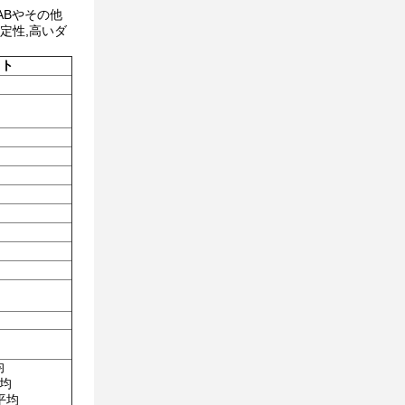
ABやその他
定性,高いダ
ット
均
平均
 平均