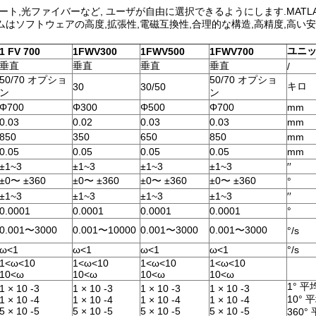
ト,光ファイバーなど, ユーザが自由に選択できるようにします.MATL
はソフトウェアの高度,拡張性,電磁互換性,合理的な構造,高精度,高い安
ユニ
1 FV 700
1FWV300
1FWV500
1FWV700
垂直
垂直
垂直
垂直
/
50/70 オプショ
50/70 オプショ
キロ
30
30/50
ン
ン
Φ700
Φ300
Φ500
Φ700
mm
0.03
0.02
0.03
0.03
mm
850
350
650
850
mm
0.05
0.05
0.05
0.05
mm
±1~3
±1~3
±1~3
±1~3
′′
±0〜 ±360
±0〜 ±360
±0〜 ±360
±0〜 ±360
°
±1~3
±1~3
±1~3
±1~3
′′
0.0001
0.0001
0.0001
0.0001
°
0.001〜3000
0.001〜10000
0.001〜3000
0.001〜3000
°/s
ω<1
ω<1
ω<1
ω<1
°/s
1<ω<10
1<ω<10
1<ω<10
1<ω<10
10<ω
10<ω
10<ω
10<ω
1° 平
1 × 10 -3
1 × 10 -3
1 × 10 -3
1 × 10 -3
10° 
1 × 10 -4
1 × 10 -4
1 × 10 -4
1 × 10 -4
5 × 10 -5
5 × 10 -5
5 × 10 -5
5 × 10 -5
360°