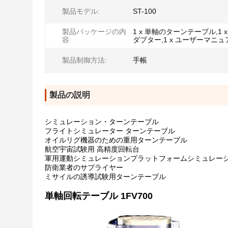
製品モデル:
ST-100
製品パッケージの内
1 x 単軸のターンテーブル,1 
容:
ダプター,1 x ユーザーマニュ
製品制御方法:
手帳
製品の説明
シミュレーション・ターンテーブル
フライトシミュレーター ターンテーブル
オイルリグ機器のための重用ターンテーブル
航空宇宙試験用 高精度回転台
軍用運動シミュレーションプラットフォームシミュレー
防衛業者のサプライヤー
ミサイルの誘導試験用ターンテーブル
単軸回転テーブル 1FV700