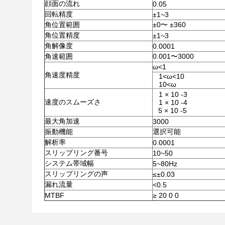
顔面の流れ
0.05
回転精度
±1~3
角位置範囲
±0〜 ±360
角位置精度
±1~3
角解像度
0.0001
角速範囲
0.001〜3000
ω<1
角速度精度
1<ω<10
10<ω
1 × 10 -3
速度のスムーズさ
1 × 10 -4
5 × 10 -5
最大角加速
3000
振動機能
選択可能
解析率
0.0001
スリップリング番号
10~50
システム帯域幅
5~80Hz
スリップリングの声
≤±0.03
漏れ流量
<0.5
MTBF
≥ 20 0 0