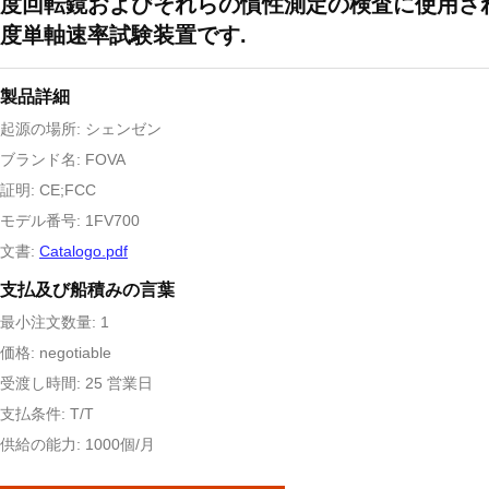
度回転鏡およびそれらの慣性測定の検査に使用さ
度単軸速率試験装置です.
製品詳細
起源の場所: シェンゼン
ブランド名: FOVA
証明: CE;FCC
モデル番号: 1FV700
文書:
Catalogo.pdf
支払及び船積みの言葉
最小注文数量: 1
価格: negotiable
受渡し時間: 25 営業日
支払条件: T/T
供給の能力: 1000個/月