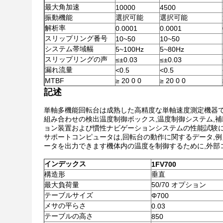
最大角加速
10000
4500
振動機能
選択可能
選択可能
解析率
0.0001
0.0001
スリップリング番号
10~50
10~50
システム帯域幅
5~100Hz
5~80Hz
スリップリングの声
≤±0.03
≤±0.03
漏れ流量
<0.5
<0.5
MTBF
≥ 20 0 0
≥ 20 0 0
記述
単軸多機能回転台は成熟した高精度な単軸速度測定機器で
組み合わせの検出温度制御ボックス,温度制御システム,補
ョン装置および慣性ナビゲーションシステムの性能試験に
サポートコンピュータは,回転台の動作に関するデータ,例
ータを出力できます機体内の温度を制御するために,外部コ
インデックス
1
FV
700
構造形
垂直
最大負荷量
50/70 オプション
テーブルサイズ
Φ700
メサの平らさ
0.03
テーブルの高さ
850