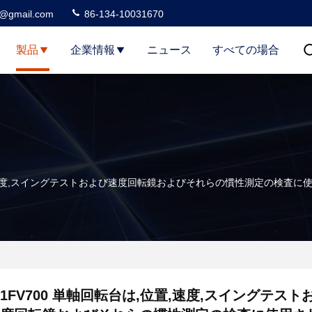
3@gmail.com
86-134-10031670
製品
企業情報
ニュース
すべての場合
位置,速度,スイングテストおよび速度回転鏡およびそれらの慣性測定の検査
1FV700 単軸回転台は,位置,速度,スイングテスト