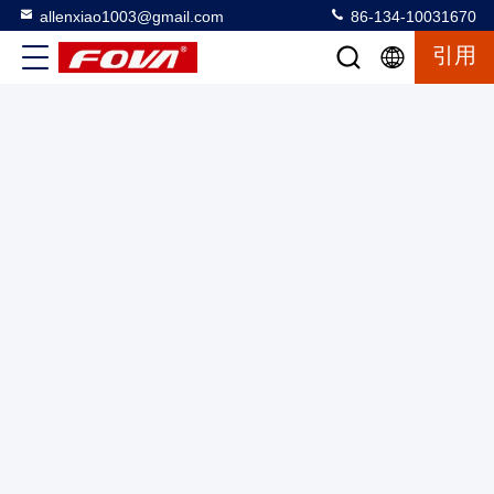
allenxiao1003@gmail.com
86-134-10031670
引用
YZT-G1100 1100mm 超長焦点長さ 高画質 光電ポッド 可視
光カメラ 高周波レーザー距離計
光電パッド
2025-03-12
11 意見