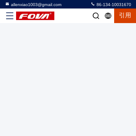
allenxiao1003@gmail.com
86-134-10031670
引用
3FV700 3軸のターンテーブルは,ジロスコップ,慣性測定単
位,加速計をテストするために使用され,環境テスト,角解像度
&レート解像度0をシミュレートします.0001
3軸回転台
2025-03-12
16 意見